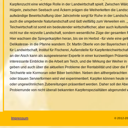
Karpfenzucht eine wichtige Rolle in der Landwirtschaft spielt. Zwischen Wäl
Hügeln, zwischen Seebach und Äckern prägen die Weiherketten die Landsch
aufwändige Bewirtschaftung über Jahrzehnte sorgt für Ruhe in der Landschaf
auch die umgebende Naturlandschaft und lädt vielfältig zum Verweilen ein. 
Teichwirtschaft ist somit ein bedeutender wirtschaftlicher, aber auch kulturelle
nicht nur die reizvolle Landschaft, sondern wesentliche Züge der gesamten 
Hier wachsen die Spiegelkarpfen heran, bis sie im Herbst –für viele eine gef
Delikatesse- in die Pfanne wandern. Dr. Martin Oberle von der Bayerischen
für Landwirtschaft, Institut für Fischerei, Außenstelle für Karpfenteichwirtscha
an der Aisch kann als ausgewiesener Experte in einer kurzweiligen Präsenta
interessante Einblicke in die Arbeit am Teich, und die Wirkung der Weiher in
geben und auch über die aktuellen Probleme der Rentabilität und über die 
Teichwirte wie Kormoran oder Biber berichten. Neben den althergebrachte
oder blauen Servierformen wird viel experimentiert. Karpfen können heute i
oder ungewöhnlichen Zubereitungen präsentiert werden. Daher soll der Abe
Probierrunde von nicht überall bekannten Karpfenspezialitäten abgerundet
Impressum
© 2012-2